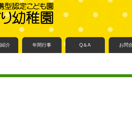
園紹介
年間行事
Q＆A
お問