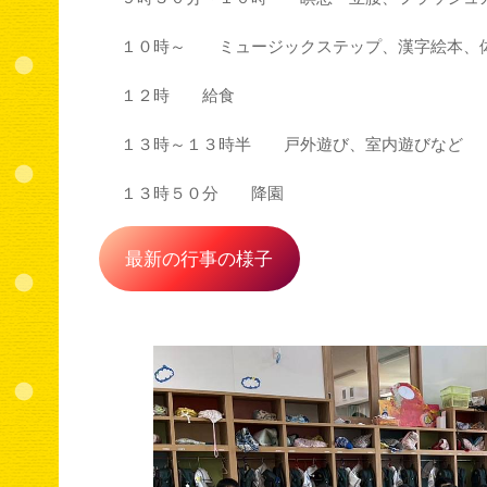
１０時～ ミュージックステップ、漢字絵本、
１２時 給食
１３時～１３時半 戸外遊び、室内遊びなど
１３時５０分 降園
最新の行事の様子