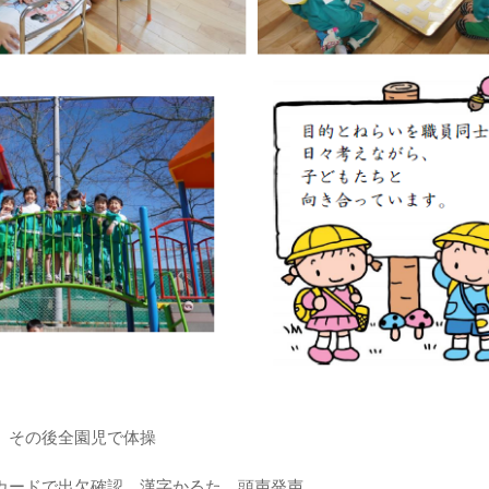
、その後全園児で体操
カードで出欠確認、漢字かるた、頭声発声