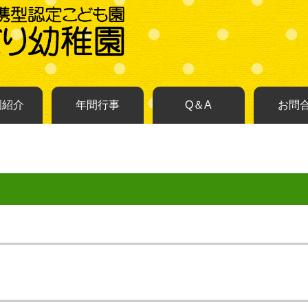
園紹介
年間行事
Q＆A
お問